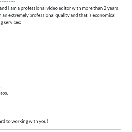
---------
nd I am a professional video editor with more than 2 years
ith an extremely professional quality and that is economical,
ng services:
.
tos.
ard to working with you!