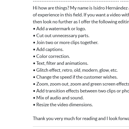
-------------------------------------------------- -----
Hi how are things? My name is Isidro Hernández a
of experience in this field. If you want a video w
then look no further as I offer the following editi
• Add a watermark or logo.
• Cut out unnecessary parts.
• Join two or more clips together.
• Add captions.
• Color correction.
• Text, filter and animations.
• Glitch effect, retro, old, modern, glow, etc.
• Change the speed if the customer wishes.
• Zoom, zoom out, zoom and green screen effects
• Add transition effects between two clips or pho
• Mix of audio and sound.
• Resize the video dimensions.
Thank you very much for reading and I look forw