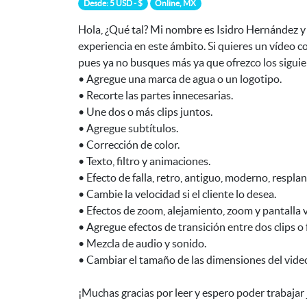
Desde: 5 USD - $
Online, MX
Hola, ¿Qué tal? Mi nombre es Isidro Hernández y 
experiencia en este ámbito. Si quieres un vídeo
pues ya no busques más ya que ofrezco los siguien
• Agregue una marca de agua o un logotipo.
• Recorte las partes innecesarias.
• Une dos o más clips juntos.
• Agregue subtítulos.
• Corrección de color.
• Texto, filtro y animaciones.
• Efecto de falla, retro, antiguo, moderno, resplan
• Cambie la velocidad si el cliente lo desea.
• Efectos de zoom, alejamiento, zoom y pantalla 
• Agregue efectos de transición entre dos clips o 
• Mezcla de audio y sonido.
• Cambiar el tamaño de las dimensiones del vide
¡Muchas gracias por leer y espero poder trabajar j